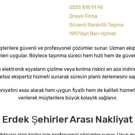
0535 818 91 94
Onaylı Firma
Güvenli Garantili Taşıma
1997’dan Beri Hizmet
şterilere güvenli ve profesyonel çözümler sunar. Uzman ekipl
eri uygular. Böylece taşınma süreci hem hızlı hem de güvenl
elektronik eşyaların çizilme veya kırılma riskini en aza indir
etsiz ekspertiz hizmeti sunarak sürecin planlı ilerlemesini sağ
iyetini esas alarak hem uygun fiyatlı hem de kaliteli hizme
verilerek müşterilere büyük kolaylık sağlanır.
Erdek Şehirler Arası Nakliyat
ma ihtiyacı olan kişiler için profesyonel çözümler sunar. Uzun