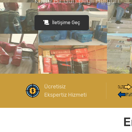
Kalite Bir Gün Değil Hergün.
İletişime Geç
Ücretisiz
Ekspertiz Hizmeti
E