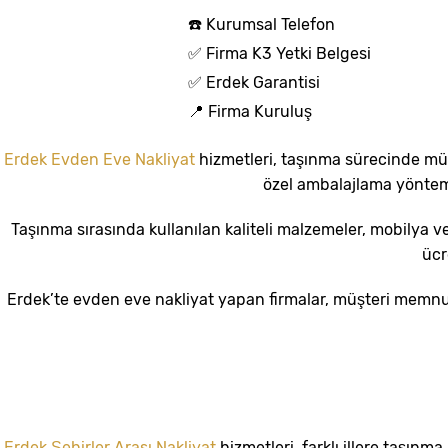
☎️ Kurumsal Telefon
✅ Firma K3 Yetki Belgesi
✅ Erdek Garantisi
📍 Firma Kuruluş
Erdek Evden Eve Nakliyat
hizmetleri, taşınma sürecinde mü
özel ambalajlama yönteml
Taşınma sırasında kullanılan kaliteli malzemeler, mobilya ve 
ücr
Erdek’te evden eve nakliyat yapan firmalar, müşteri memnun
Erdek Şehirler Arası Nakliyat
hizmetleri, farklı illere taşın