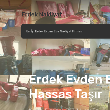
Erdek Nakliyat
En İyi Erdek Evden Eve Nakliyat Firması
Erdek Evden E
Hassas Taşır