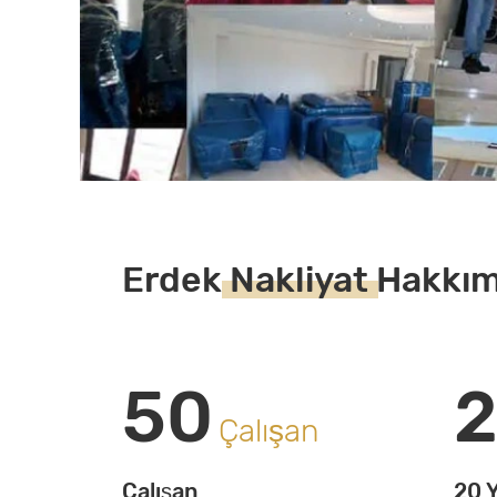
Erdek
Nakliyat
Hakkım
50
Çalışan
Çalışan
20 Y