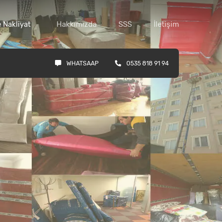
 Nakliyat
Hakkımızda
SSS
İletişim
WHATSAAP
0535 818 91 94