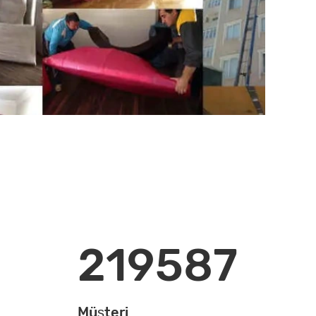
219587
Müşteri