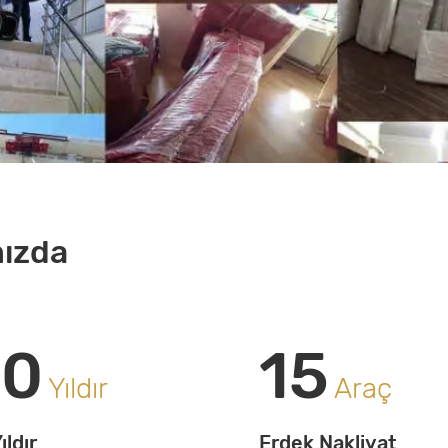
ızda
20
15
Yıldır
Araç
ıldır
Erdek Nakliyat