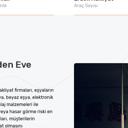
nle
Araç Sayısı
den Eve
liyat firmaları, eşyaların
a, beyaz eşya, elektronik
laj malzemeleri ile
 veya hasar görme riski en
aları, müşterilerin
at olmasını